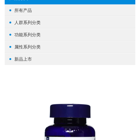
所有产品
人群系列分类
女性健康
功能系列分类
男性健康
生殖健康
属性系列分类
中老年健康
心脑血管
基础营养
新品上市
婴幼/儿童/青少年
脑部益智
草本植物
其他
体重管理
蛋白粉
肝肾养护
其他
肠道健康
骨骼关节
美容养颜
矿物质
提高免疫力
养眼护眼