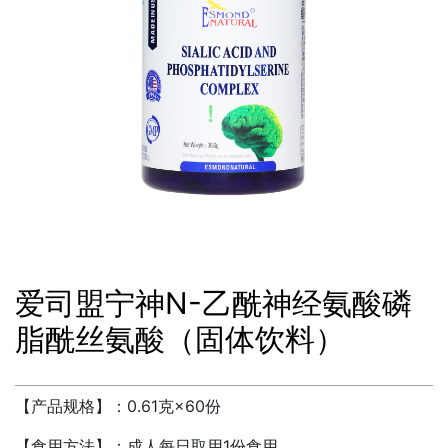
其他
爱司盟宁神N-乙酰神经氨酸磷
脂酰丝氨酸（固体饮料）
【产品规格】：0.61克×60份
【食用方法】：
成人每日取用
1份食用