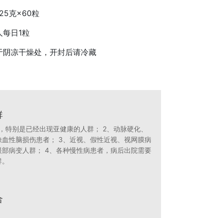
425克×60粒
人每日
1粒
于阴凉干燥处，开封后请冷藏
群
，特别是已经出现亚健康的人群； 2、动脉硬化、
缺血性脑损伤患者； 3、近视、假性近视、视网膜病
眼部病变人群； 4、各种慢性病患者，病后出院需要
群。
合