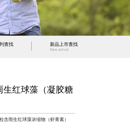
列查找
新品上市查找
New arrival
雨生红球藻（凝胶糖
1粒
含雨生红球藻浓缩物（虾青素）