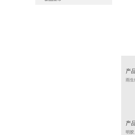
婴幼/儿童/青少年
脑部益智
草本植物
其他
体重管理
蛋白粉
肝肾养护
其他
肠道健康
骨骼关节
美容养颜
矿物质
提高免疫力
产
养眼护眼
雨生
其他
产
明胶