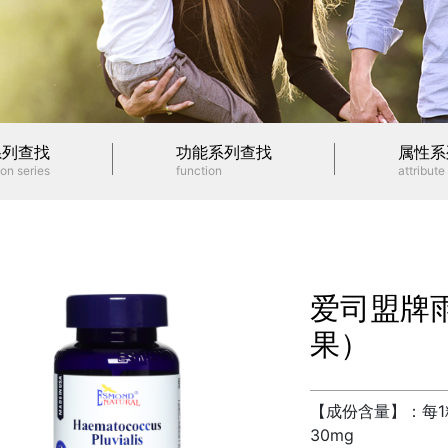
系列查找
功能系列查找
属性系
on series
function
attribute
爱司盟牌
果）
【成份含量】：
每
30mg