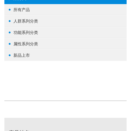
所有产品
人群系列分类
女性健康
功能系列分类
男性健康
生殖健康
属性系列分类
中老年健康
心脑血管
基础营养
新品上市
婴幼/儿童/青少年
脑部益智
草本植物
其他
体重管理
蛋白粉
肝肾养护
其他
肠道健康
骨骼关节
美容养颜
矿物质
提高免疫力
养眼护眼