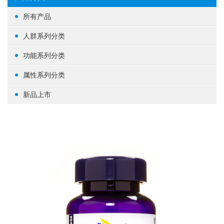
所有产品
人群系列分类
女性健康
功能系列分类
男性健康
生殖健康
属性系列分类
中老年健康
心脑血管
基础营养
新品上市
婴幼/儿童/青少年
脑部益智
草本植物
其他
体重管理
蛋白粉
肝肾养护
其他
肠道健康
骨骼关节
美容养颜
矿物质
提高免疫力
养眼护眼