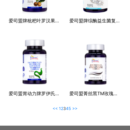
爱司盟牌枇杷叶罗汉果复合（固体饮料）
爱司盟牌综酶益生菌复合果蔬片（压片糖果）
爱司盟胃动力牌罗伊氏乳杆菌猴头菇复合片（压片糖果）
爱司盟菁丝黑TM玫瑰花黑果枸杞复合（固体饮料）
<<
1
2
3
4
5
>>