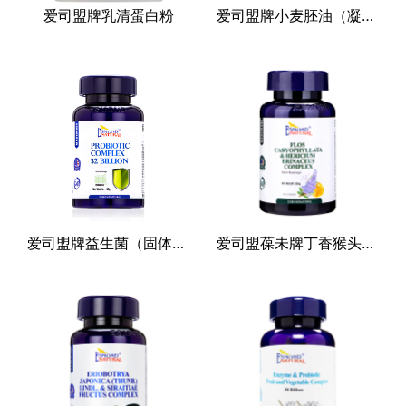
爱司盟牌乳清蛋白粉
爱司盟牌小麦胚油（凝胶糖果）
其他
爱司盟牌益生菌（固体饮料）（320亿）
爱司盟葆未牌丁香猴头菇复合（固体饮料）