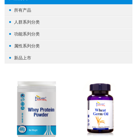
所有产品
人群系列分类
女性健康
功能系列分类
男性健康
生殖健康
属性系列分类
中老年健康
心脑血管
基础营养
新品上市
婴幼/儿童/青少年
脑部益智
草本植物
其他
体重管理
蛋白粉
肝肾养护
其他
肠道健康
骨骼关节
美容养颜
矿物质
提高免疫力
养眼护眼