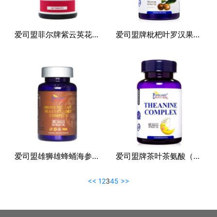
爱司盟菲尔牌紫云英花粉天贝（压片糖果）
爱司盟牌枇杷叶罗汉果复合（固体饮料）
爱司盟雄狮雄蜂蛹海参复合片（压片糖果）
爱司盟牌茶叶茶氨酸（压片糖果）
<<
1
2
3
4
5
>>