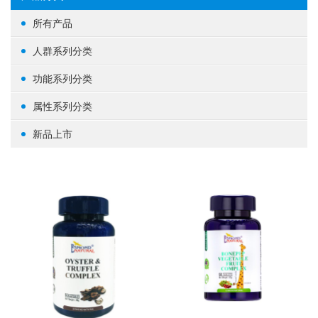
所有产品
人群系列分类
女性健康
功能系列分类
男性健康
生殖健康
属性系列分类
中老年健康
心脑血管
基础营养
新品上市
婴幼/儿童/青少年
脑部益智
草本植物
其他
体重管理
蛋白粉
肝肾养护
其他
肠道健康
骨骼关节
美容养颜
矿物质
提高免疫力
养眼护眼