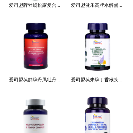
爱司盟牌牡蛎松露复合（固体饮料）
爱司盟健乐高牌水解蛋黄蔬果（压片糖果）
其他
爱司盟葆韵牌丹凤牡丹花人参（压片糖果）
爱司盟葆未牌丁香猴头菇复合（固体饮料）